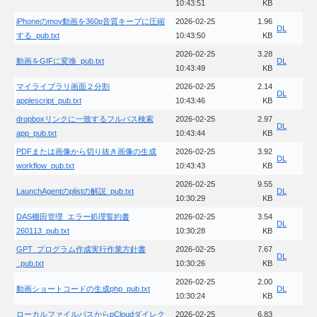
10:43:51
KB
iPhoneのmov動画を360p音質キープに圧縮
2026-02-25
1.96
DL
する_pub.txt
10:43:50
KB
2026-02-25
3.28
動画をGIFに変換_pub.txt
DL
10:43:49
KB
マイライブラリ画面２分割
2026-02-25
2.14
DL
applescript_pub.txt
10:43:46
KB
dropboxリンクに一致するフルパス検索
2026-02-25
2.97
DL
app_pub.txt
10:43:44
KB
PDFまたは画像から切り抜き画像の生成
2026-02-25
3.92
DL
workflow_pub.txt
10:43:43
KB
2026-02-25
9.55
LaunchAgentのplistの解説_pub.txt
DL
10:30:29
KB
DAS棚田管理_エラー処理誓約書
2026-02-25
3.54
DL
260113_pub.txt
10:30:28
KB
GPT_プログラム作成実行作業方針書
2026-02-25
7.67
DL
_pub.txt
10:30:26
KB
2026-02-25
2.00
動画ショートコードの生成php_pub.txt
DL
10:30:24
KB
ローカルファイルパスからpCloudダイレク
2026-02-25
6.83