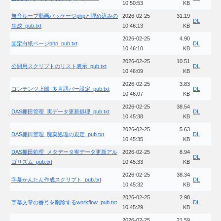
10:50:53
KB
無音ループ動画パッケージphpと埋め込みの
2026-02-25
31.19
DL
生成_pub.txt
10:46:13
KB
2026-02-25
4.90
固定白紙ページphp_pub.txt
DL
10:46:10
KB
2026-02-25
10.51
公開用スクリプトのリスト表示_pub.txt
DL
10:46:09
KB
2026-02-25
3.83
コンテンツ上部_多言語バー設定_pub.txt
DL
10:46:07
KB
2026-02-25
38.54
DAS棚田管理_実データ更新処理_pub.txt
DL
10:45:38
KB
2026-02-25
5.63
DAS棚田管理_廃棄処理の規定_pub.txt
DL
10:45:35
KB
DAS棚田処理_メタデータ実データ更新アル
2026-02-25
8.94
DL
ゴリズム_pub.txt
10:45:33
KB
2026-02-25
38.34
字幕かんたん作成スクリプト_pub.txt
DL
10:45:32
KB
2026-02-25
2.98
字幕文章の番号を削除するworkflow_pub.txt
DL
10:45:29
KB
2026-02-25
21.59