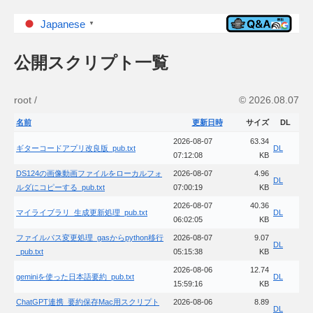
Japanese
▼
公開スクリプト一覧
root /
© 2026.08.07
名前
更新日時
サイズ
DL
2026-08-07
63.34
ギターコードアプリ改良版_pub.txt
DL
07:12:08
KB
DS124の画像動画ファイルをローカルフォ
2026-08-07
4.96
DL
ルダにコピーする_pub.txt
07:00:19
KB
2026-08-07
40.36
マイライブラリ_生成更新処理_pub.txt
DL
06:02:05
KB
ファイルパス変更処理_gasからpython移行
2026-08-07
9.07
DL
_pub.txt
05:15:38
KB
2026-08-06
12.74
geminiを使った日本語要約_pub.txt
DL
15:59:16
KB
ChatGPT連携_要約保存Mac用スクリプト
2026-08-06
8.89
DL