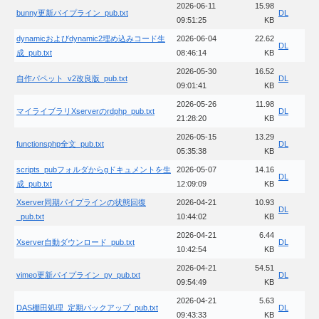
2026-06-11
15.98
bunny更新パイプライン_pub.txt
DL
09:51:25
KB
dynamicおよびdynamic2埋め込みコード生
2026-06-04
22.62
DL
成_pub.txt
08:46:14
KB
2026-05-30
16.52
自作パペット_v2改良版_pub.txt
DL
09:01:41
KB
2026-05-26
11.98
マイライブラリXserverのrdphp_pub.txt
DL
21:28:20
KB
2026-05-15
13.29
functionsphp全文_pub.txt
DL
05:35:38
KB
scripts_pubフォルダからgドキュメントを生
2026-05-07
14.16
DL
成_pub.txt
12:09:09
KB
Xserver同期パイプラインの状態回復
2026-04-21
10.93
DL
_pub.txt
10:44:02
KB
2026-04-21
6.44
Xserver自動ダウンロード_pub.txt
DL
10:42:54
KB
2026-04-21
54.51
vimeo更新パイプライン_py_pub.txt
DL
09:54:49
KB
2026-04-21
5.63
DAS棚田処理_定期バックアップ_pub.txt
DL
09:43:33
KB