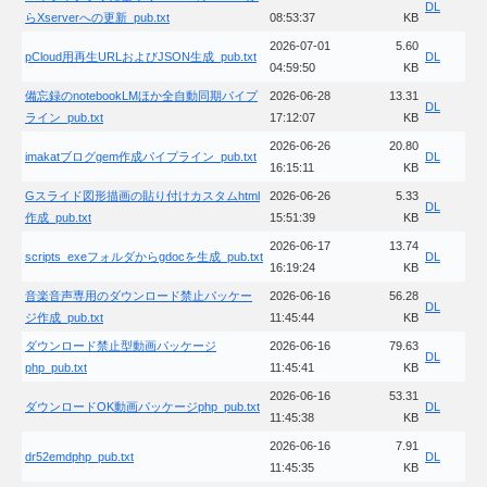
DL
らXserverへの更新_pub.txt
08:53:37
KB
2026-07-01
5.60
pCloud用再生URLおよびJSON生成_pub.txt
DL
04:59:50
KB
備忘録のnotebookLMほか全自動同期パイプ
2026-06-28
13.31
DL
ライン_pub.txt
17:12:07
KB
2026-06-26
20.80
imakatブログgem作成パイプライン_pub.txt
DL
16:15:11
KB
Gスライド図形描画の貼り付けカスタムhtml
2026-06-26
5.33
DL
作成_pub.txt
15:51:39
KB
2026-06-17
13.74
scripts_exeフォルダからgdocを生成_pub.txt
DL
16:19:24
KB
音楽音声専用のダウンロード禁止パッケー
2026-06-16
56.28
DL
ジ作成_pub.txt
11:45:44
KB
ダウンロード禁止型動画パッケージ
2026-06-16
79.63
DL
php_pub.txt
11:45:41
KB
2026-06-16
53.31
ダウンロードOK動画パッケージphp_pub.txt
DL
11:45:38
KB
2026-06-16
7.91
dr52emdphp_pub.txt
DL
11:45:35
KB