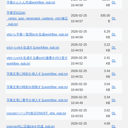
字幕かんたん作成workflow_pub.txt
DL
10:44:58
KB
字幕空白詰め
2026-02-25
935.00
_vimeo_auto_generated_captions_vttの修正
DL
10:44:57
B
_pub.txt
2026-02-25
6.29
vttから字幕一覧用txtを生成workflow_pub.txt
DL
10:44:56
KB
2026-02-25
3.22
srtからvttを生成するworkflow_pub.txt
DL
10:44:53
KB
vttからsrtを生成する兼srtの連番を付け直す
2026-02-25
2.41
DL
workflow_pub.txt
10:44:52
KB
2026-02-25
3.44
字幕文章に時刻を挿入するworkflow_pub.txt
DL
10:44:51
KB
2026-02-25
3.04
字幕文章の時刻を削除するworkflow_pub.txt
DL
10:44:50
KB
2026-02-25
3.34
字幕文章に番号を挿入するworkflow_pub.txt
DL
10:44:49
KB
2026-02-25
3.62
cocoonページPV表示ONOFF_php_pub.txt
DL
10:43:53
KB
2026-02-25
4.68
xserver内に圧縮zipを作成_pub.txt
DL