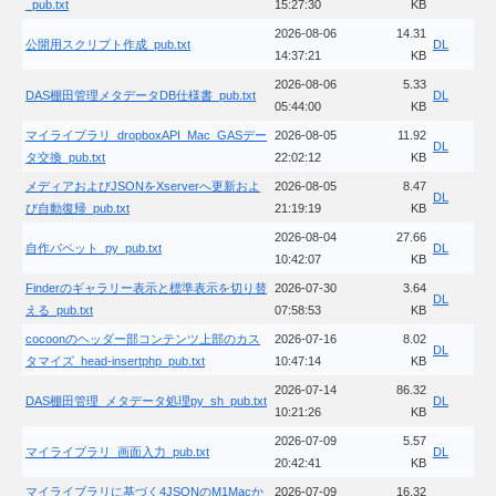
_pub.txt
15:27:30
KB
2026-08-06
14.31
公開用スクリプト作成_pub.txt
DL
14:37:21
KB
2026-08-06
5.33
DAS棚田管理メタデータDB仕様書_pub.txt
DL
05:44:00
KB
マイライブラリ_dropboxAPI_Mac_GASデー
2026-08-05
11.92
DL
タ交換_pub.txt
22:02:12
KB
メディアおよびJSONをXserverへ更新およ
2026-08-05
8.47
DL
び自動復帰_pub.txt
21:19:19
KB
2026-08-04
27.66
自作パペット_py_pub.txt
DL
10:42:07
KB
Finderのギャラリー表示と標準表示を切り替
2026-07-30
3.64
DL
える_pub.txt
07:58:53
KB
cocoonのヘッダー部コンテンツ上部のカス
2026-07-16
8.02
DL
タマイズ_head-insertphp_pub.txt
10:47:14
KB
2026-07-14
86.32
DAS棚田管理_メタデータ処理py_sh_pub.txt
DL
10:21:26
KB
2026-07-09
5.57
マイライブラリ_画面入力_pub.txt
DL
20:42:41
KB
マイライブラリに基づく4JSONのM1Macか
2026-07-09
16.32