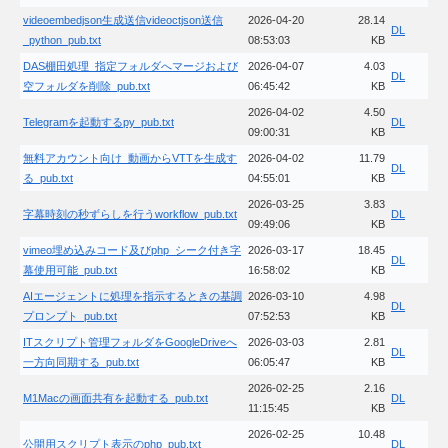
videoembedjson生成送信videoctjson送信
2026-04-20
28.14
DL
_python_pub.txt
08:53:03
KB
DAS棚田処理_指定フォルダへマージおよび
2026-04-07
4.03
DL
空フォルダを削除_pub.txt
06:45:42
KB
2026-04-02
4.50
Telegramを起動するpy_pub.txt
DL
09:00:31
KB
無料アカウント向け_動画からVTTを生成す
2026-04-02
11.79
DL
る_pub.txt
04:55:01
KB
2026-03-25
3.83
字幕時刻の秒ずらしを行うworkflow_pub.txt
DL
09:49:06
KB
vimeo埋め込みコード及びphp_シーク付き字
2026-03-17
18.45
DL
幕使用可能_pub.txt
16:58:02
KB
AIエージェントに処理を指示するときの基調
2026-03-10
4.98
DL
プロンプト_pub.txt
07:52:53
KB
ITスクリプト管理フォルダをGoogleDriveへ
2026-03-03
2.81
DL
一方向同期する_pub.txt
06:05:47
KB
2026-02-25
2.16
M1Macの画面共有を起動する_pub.txt
DL
11:15:45
KB
2026-02-25
10.48
公開用スクリプト表示のphp_pub.txt
DL