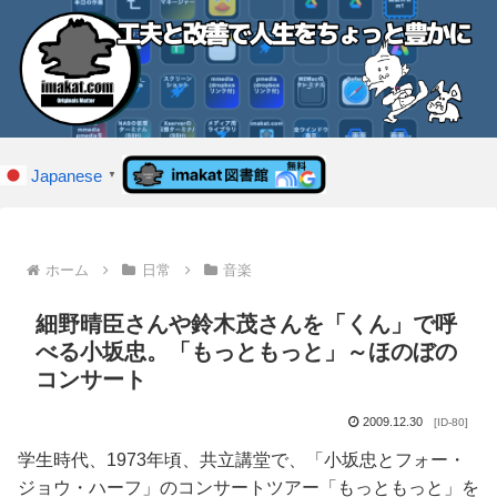
Japanese
▼
ホーム
日常
音楽
細野晴臣さんや鈴木茂さんを「くん」で呼
べる小坂忠。「もっともっと」～ほのぼの
コンサート
2009.12.30
[ID-80]
学生時代、1973年頃、共立講堂で、「小坂忠とフォー・
ジョウ・ハーフ」のコンサートツアー「もっともっと」を