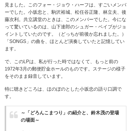
見ました。このフォー・ジョウ・ハーフは、すごいメンバ
ーでした。小坂忠と、駒沢裕城、松任谷正隆、林立夫、後
藤次利。共立講堂のときは、このメンバーでした。今にな
って驚いているのは、山下達郎のシュガー・ベイブがジョ
イントしていたのです。（どっちが前後か忘れました。）
「SONGS」の曲を、ほとんど演奏していたと記憶してい
ます。
で、このLPは、私が行った時ではなくて、もっと前の
1972年3月の郵便貯金ホールのものです。ステージの様子
をそのまま録音しています。
特に聴きどころは、ほのぼのとした小坂忠の語り口調で
す。
～「どろんこまつり」の紹介と、鈴木茂の登場
の場面～