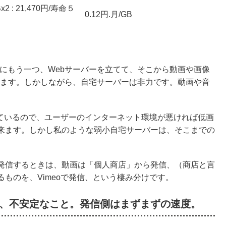
2 : 21,470円/寿命５
0.12円.月/GB
、別にもう一つ、Webサーバーを立てて、そこから動画や画像
うにしています。しかしながら、自宅サーバーは非力です。動画や音
備わっているので、ユーザーのインターネット環境が悪ければ低画
来ます。しかし私のような弱小自宅サーバーは、そこまでの
発信するときは、動画は「個人商店」から発信、（商店と言
ものを、Vimeoで発信、という棲み分けです。
が、不安定なこと。発信側はまずまずの速度。