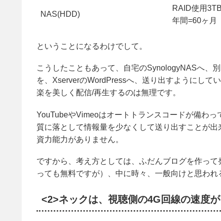
RAID使用3TBx
NAS(HDD)
年間=60ヶ月
ということになるわけでして。
こうしたこともあって、自宅のSynologyNASへ
を、XserverのWordPressへ、送り出すよ
楽を美しく配信/再生するのは無理です。
YouTubeやVimeoはオートトランスコードが
質に落として情報量を少なくして送り出すことが出
資力能力がありません。
ですから、考え方としては、ふだんブログを作って
っても無料ですが）、中に時々、一般向けと思われる
<2>ネックは、視聴側の4G回線の速度