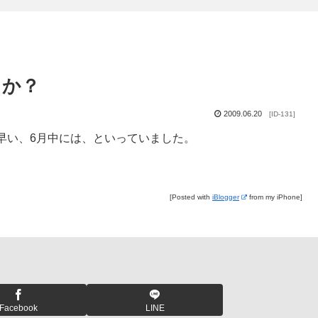
くか？
2009.06.20
[ID-131]
早い、6月中には、といっていました。
[Posted with
iBlogger
from my iPhone]
Facebook
LINE