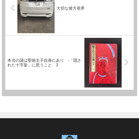
大切な後方視界
本当の謎は聖徳太子自身にあり -「隠さ
れた十字架」に思うこと 3