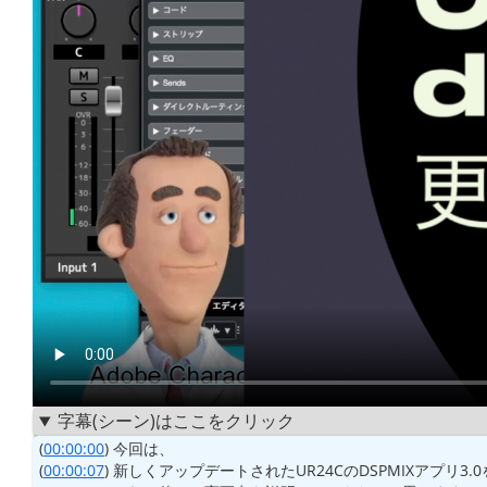
字幕(シーン)はここをクリック
(
00:00:00
) 今回は、
(
00:00:07
) 新しくアップデートされたUR24CのDSPMIXアプリ3