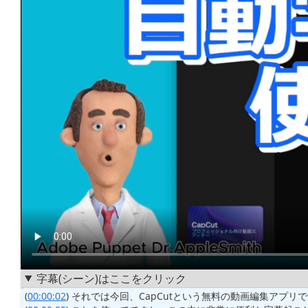
字幕(シーン)はここをクリック
(
00:00:02
) それでは今回、CapCutという無料の動画編集アプリ