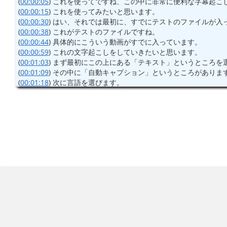
(
00:00:05
) これを使ってですね、この中に非常に便利な字幕起こ
(
00:00:15
) これを使ってみたいと思います。
(
00:00:30
) はい、それでは最初に、すでにテストのファイルが入
(
00:00:38
) これがテストのファイルですね。
(
00:00:44
) 具体的にこういう動画がすでに入っています。
(
00:00:59
) これの文字起こしをしていきたいと思います。
(
00:01:03
) まず最初にこの上にある「テキスト」というところを
(
00:01:09
) その中に「自動キャプション」というところがありま
(
00:01:18
) 次に言語を選びます。
(
00:01:25
) 今、最初中国語になっていますが、これを日本語にし
(
00:01:35
) あとは下の「作成」をクリックするだけです。そう
(
00:01:46
) やってみます。もうスタートしています。
(
00:02:03
) 早いですね。もう出来上がりました。
(
00:02:07
) ここにこういう風に文字が入っています。
(
00:02:16
) 文字が入っているんですが、白い文字なのでちょっと
(
00:02:28
) それでは背景をこう入れて、ONにしてみます。
(
00:02:40
) そうすると黒い背景に白い文字になるので、こんな風
(
00:02:54
) ただし文字起こしは雑なところが多いので、もちろん
(
00:03:04
) 手直しをしたという前提で、手直しをした後でこれを
(
00:03:13
) ファイルというところの中にエクスポートがあります
(
00:03:20
) これをクリックします。
(
00:03:25
) そうしますと、こういう画面になるんですけれども。
(
00:03:34
) 「動画のエクスポート」というところにチェックが入