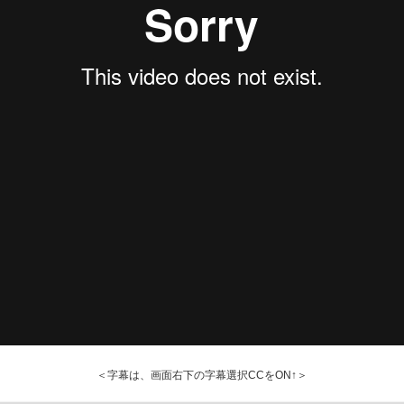
＜字幕は、画面右下の字幕選択CCをON↑＞