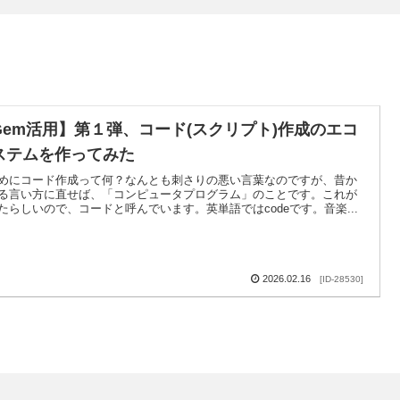
Gem活用】第１弾、コード(スクリプト)作成のエコ
ステムを作ってみた
めにコード作成って何？なんとも刺さりの悪い言葉なのですが、昔か
る言い方に直せば、「コンピュータプログラム」のことです。これが
たらしいので、コードと呼んでいます。英単語ではcodeです。音楽...
2026.02.16
[ID-28530]