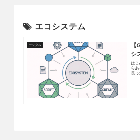
エコシステム
【
デジタル
シ
はじ
らあ
長っ