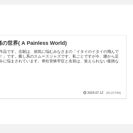
の世界( A Painless World)
作品です。念願は、病気に悩むみなさまの「イタイのイタイの飛んで
！」です。癒し系のスムースジャズです。私ごとですが今、腰から足
みに悩まされています。脊柱管狭窄症と名前は、覚えられない複雑な
2024.07.12
[ID-22796]