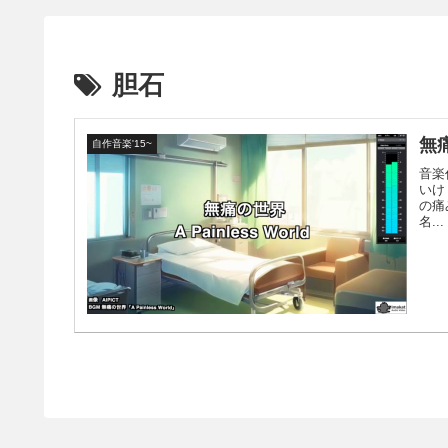
胆石
無痛
自作音楽'15~
音楽
いけ
の痛
名...