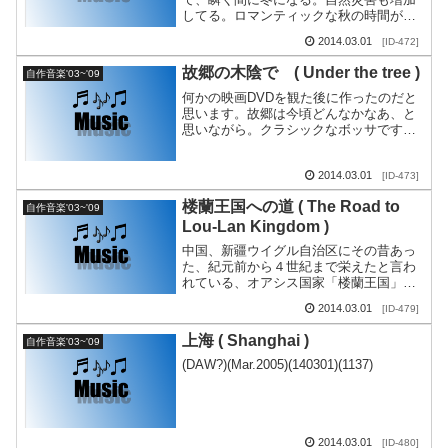
してる。ロマンティックな秋の時間がど
んどん削り取られていく。そんな地球に
2014.03.01
[ID-472]
なってきてしまい、残念な限りです。秋
の風は、...
故郷の木陰で ( Under the tree )
自作音楽'03~'09
何かの映画DVDを観た後に作ったのだと
思います。故郷は今頃どんなかなあ、と
思いながら。クラシックなボッサです。
(ACID PRO ) (July.2006)(1157)
2014.03.01
[ID-473]
楼蘭王国への道 ( The Road to
自作音楽'03~'09
Lou-Lan Kingdom )
中国、新疆ウイグル自治区にその昔あっ
た、紀元前から４世紀まで栄えたと言わ
れている、オアシス国家「楼蘭王国」。
中国での 漢の時代。＜さまよえる湖＞と
2014.03.01
[ID-479]
して名を残す＜ロプノール湖＞が干上が
る頃、王国も滅亡し...
上海 ( Shanghai )
自作音楽'03~'09
(DAW?)(Mar.2005)(140301)(1137)
2014.03.01
[ID-480]