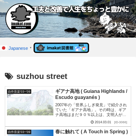
Japanese
▼
suzhou street
ギアナ高地 ( Guiana Highlands /
自作音楽'03~'09
Escudo guayanés )
2007年の「世界ふしぎ発見」で紹介され
ていた「ギアナ高地」。その時は、ギア
ナ高地はまだ９０％以上は、文明人が踏
み入れていないと紹介されていた。ここ
2014.03.01
[ID-3066]
まで科学技術が進歩しているというの
に、信じられない。...
春に触れて ( A Touch in Spring )
自作音楽'03~'09