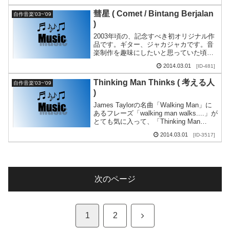
彗星 ( Comet / Bintang Berjalan
自作音楽'03~'09
)
2003年頃の、記念すべき初オリジナル作
品です。ギター、ジャカジャカです。音
楽制作を趣味にしたいと思っていた頃。
彗星？流星？とりあえず彗星にしまし
2014.03.01
[ID-481]
た。スーパージェッターになったような
気持ちで作りました...
Thinking Man Thinks ( 考える人
自作音楽'03~'09
)
James Taylorの名曲「Walking Man」に
あるフレーズ「walking man walks....」が
とても気に入って、「Thinking Man
Thinks」と洒落てみました。'7...
2014.03.01
[ID-3517]
次のページ
次
1
2