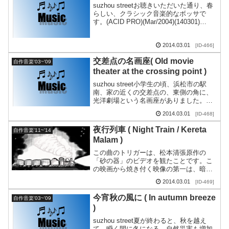
suzhou streetお聴きいただいた通り、春
らしい、クラシック音楽的なボッサで
す。(ACID PRO)(Mar/2004)(140301)
(1147)
2014.03.01
[ID-466]
交差点の名画座( Old movie
自作音楽'03~'09
theater at the crossing point )
suzhou street小学生の頃、浜松市の駅
南、家の近くの交差点の、東側の角に、
光洋劇場という名画座がありました。名
画座は、任侠もの、成人もの、怪獣、子
2014.03.01
[ID-468]
供マンガ・・・新作も、お古も、何でも
ありでし...
夜行列車 ( Night Train / Kereta
自作音楽'11~'14
Malam )
この曲のトリガーは、松本清張原作の
「砂の器」のビデオを観たことです。こ
の映画から焼き付く映像の第一は、暗
い、夜行列車でした。特に、プロローグ
2014.03.01
[ID-469]
の場面、殺人現場である夜の蒲田操車場
が強烈に印象に残りました...
今宵秋の風に ( In autumn breeze
自作音楽'03~'09
)
suzhou street夏が終わると、秋を越え
て、瞬く間に冬になる。自然災害も増加