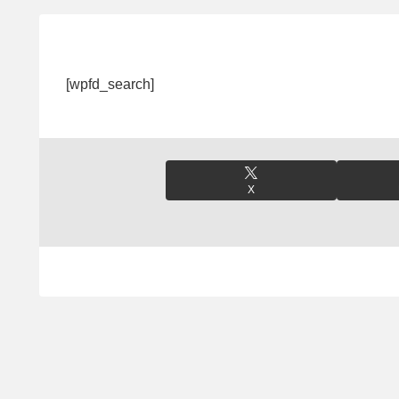
[wpfd_search]
X