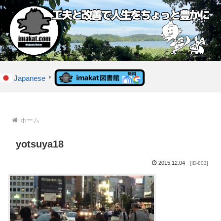
Japanese
▼
ホーム
yotsuya18
2015.12.04
[ID-803]