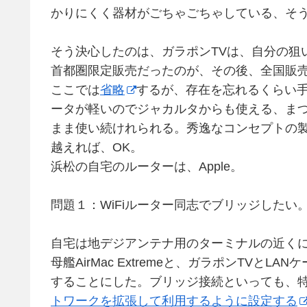
かりにくく器材がごちゃごちゃしている、そ
そう決心したのは、ガラポンTVは、自分の狙
首都圏限定販売だったのが、その後、全国販売
ここでは
省略
するが、存在を忘れるくらい
ータが軽いのでジャカルタからも使える、ま
まま使い続けれられる。秀逸なコンセプトの
越えれば、OK。
浜松の自宅のルーターは、Apple。
問題１：WiFiルーター同志でブリッジしたい
自宅は地デジアンテナ用のターミナルの近くに
母艦AirMac Extremeと、ガラポンTVとLAN
することにした。ブリッジ接続といっても、特別なこ
トワークを拡張して利用するように設定する