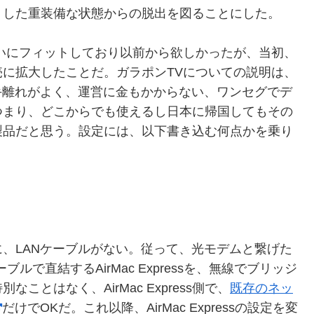
うした重装備な状態からの脱出を図ることにした。
いにフィットしており以前から欲しかったが、当初、
に拡大したことだ。ガラポンTVについての説明は、
手離れがよく、運営に金もかからない、ワンセグでデ
つまり、どこからでも使えるし日本に帰国してもその
製品だと思う。設定には、以下書き込む何点かを乗り
。
、LANケーブルがない。従って、光モデムと繋げた
ケーブルで直結するAirMac Expressを、無線でブリッジ
とはなく、AirMac Express側で、
既存のネッ
だけでOKだ。これ以降、AirMac Expressの設定を変