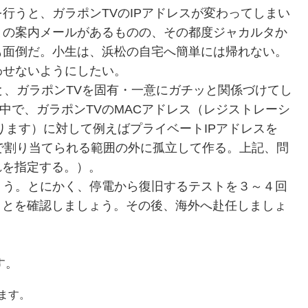
行うと、ガラポンTVのIPアドレスが変わってしまい
との案内メールがあるものの、その都度ジャカルタか
も面倒だ。小生は、浜松の自宅へ簡単には帰れない。
わせないようにしたい。
me側と、ガラポンTVを固有・一意にガチッと関係づけてし
の中で、ガラポンTVのMACアドレス（レジストレーシ
ります）に対して例えばプライベートIPアドレスを
(DHCPで割り当てられる範囲の外に孤立して作る。上記、問
れを指定する。）。
ょう。とにかく、停電から復旧するテストを３～４回
ことを確認しましょう。その後、海外へ赴任しましょ
す。
います。