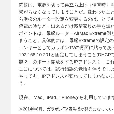
問題は、電源を切って再立ち上げ（停電時）を
繋がらなくなってしまうことだ。変わったこ
ら浜松のルーター設定を変更するのは、とて
停電の時など、出来るだけ残留家族の手を煩
ポイントは、母艦ルーターAirMac Extre
まうこと。具体的には、母艦Extremeの設定
ョンキーとしてガラポンTVの背面に貼ってあ
192.168.10.201と固定してしまうこと
題２、のポート開放をするIPアドレスも、こ
ここについては、試行錯誤の覚悟も伴うでし
やっても、IPアドレスが変わってしまわない
う。
現在、iMac、iPad、iPhoneから利用していま
※2014年8月、ガラポンTV四号機が発売になって