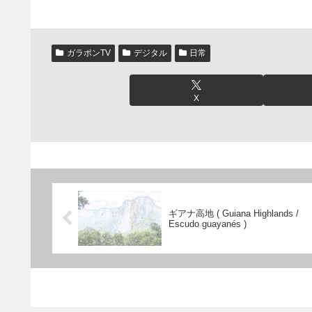
ガラポンTV
デジタル
日常
X
ギアナ高地 ( Guiana Highlands /
Escudo guayanés )