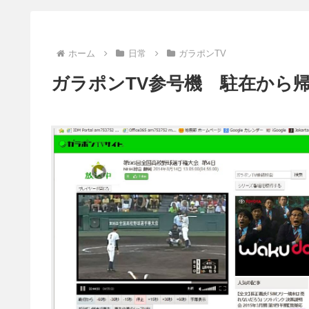
ホーム
日常
ガラポンTV
ガラポンTV参号機 駐在から