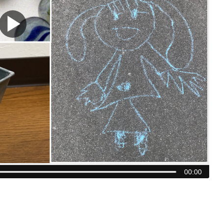
▶
00:00