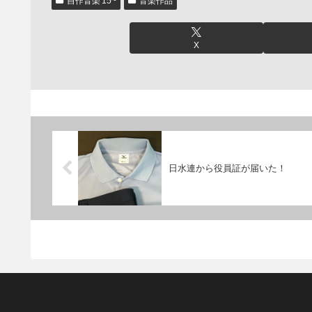
自作音楽'15~
音楽作品
X
日水連から役員証が届いた！