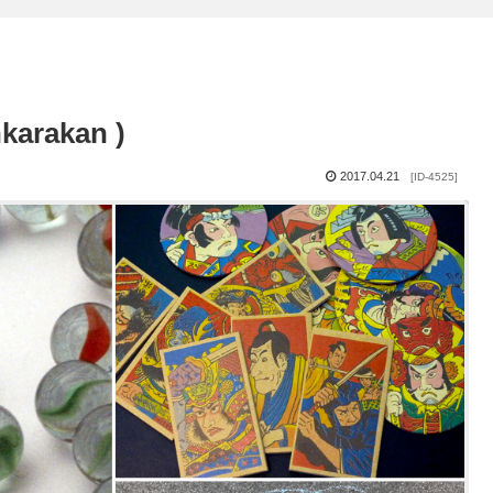
arakan )
2017.04.21
[ID-4525]