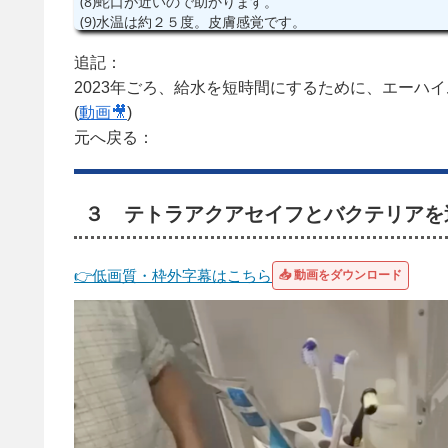
(8)蛇口が近いので助かります。
(9)水温は約２５度。皮膚感覚です。
(10)給水します。
(11)９０％くらい給水しました。
追記：
E(12)ホースを取り除きます。
2023年ごろ、給水を短時間にするために、エーハ
(
動画🎥
)
元へ戻る：
３ テトラアクアセイフとバクテリアを
👉低画質・枠外字幕はこちら
📥 動画をダウンロード