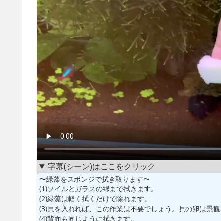
字幕(シーン)はここをクリック
〜緑藻をスポンジで拭き取ります〜
(1)ソイルとガラスの縁まで拭きます。
(2)緑藻は軽く拭くだけで除れます。
(3)貝を入れれば、この作業は不要でしょう。貝の卵は景
(4)背面も同じように拭きます。