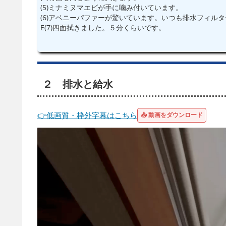
(5)ミナミヌマエビが手に噛み付いています。
(6)アベニーパファーが驚いています。いつも排水フィル
E(7)四面拭きました。５分くらいです。
２ 排水と給水
👉低画質・枠外字幕はこちら
📥 動画をダウンロード