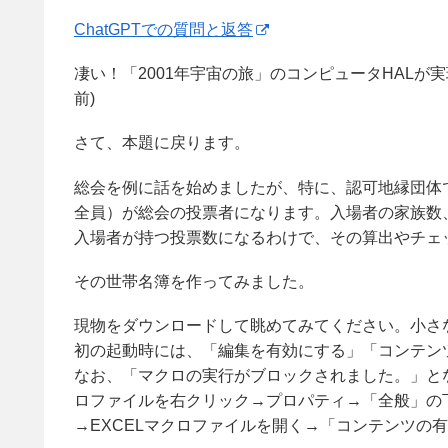
ChatGPTでの質問と返答
凄い！「2001年宇宙の旅」のコンピュータHALが実現
前)
さて、本題に戻ります。
総会を例に話を始めましたが、特に、認可地縁団体
全員）が総会の投票者になります。入場者の家族数
入場者が持つ投票数になるわけで、その算出やチェ
その世帯名簿を作ってみました。
現物をダウンロードして眺めてみてください。小さなE
初の起動時には、「編集を有効にする」「コンテン
なお、「マクロの実行がブロックされました。」とな
ロファイルを右クリック→プロパティ→「全般」の
→EXCELマクロファイルを開く→「コンテンツの