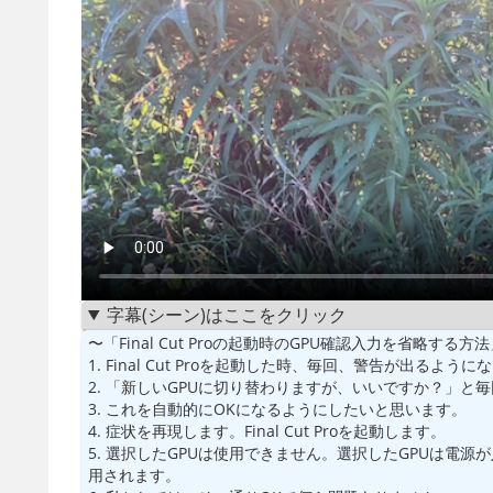
字幕(シーン)はここをクリック
〜「Final Cut Proの起動時のGPU確認入力を省略する方
1. Final Cut Proを起動した時、毎回、警告が出るよう
2. 「新しいGPUに切り替わりますが、いいですか？」と
3. これを自動的にOKになるようにしたいと思います。
4. 症状を再現します。Final Cut Proを起動します。
5. 選択したGPUは使用できません。選択したGPUは電
用されます。