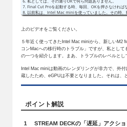
6. 私としては、その通りOKで何ら問題ありません。
7. Final Cut Proを起動する時、毎回、OKを押さなけれ
8. 以前私は、Intel Mac miniを使っていました。
に、M2 Mac miniへ移行しました。
9. その時に、Time Machineを使って、そのまま移行し
10. eGPUがあるものとして引き継がれました。そのた
上のビデオをご覧ください。
らず、仕方なく。。。
11. それでは、対処をしていきます。
５年近く使ってきたIntel Mac miniから、新しいM
12. STREAM DECKを使ってみます。
コンMacへの移行時のトラブル」ですが、私とし
13. 「マルチアクション」を使います。
の一つを紹介します。まあ、トラブルのレベルとし
14. 「開く」を挿入します。
15. 開くアプリケーションにFinal Cut Proを選択します。
Intel Mac miniは動画のレンダリングが非力で、外
16. Final Cut Proが起動したあと、OKにするのは、En
17. 「ホットキー」を挿入します。
蔵したため、eGPUは不要となりました。それは、
18. ホットキーの項目をクリックすると、キーストロークを
19. 実行してみます。
20. 反応が早すぎるので、OKの手前で止まってしまいます
21. ゆっくり動作するように遅延させるようにします。
ポイント解説
22. 「遅延」を、「開く」と「ホットキー」の間に挟み込
23. 再度、実行を試してみます。
24. 正常に動作しました。
25. 一応、完成しましたが、アイコンを作っておきます。
1 STREAM DECKの「遅延」アク
26. Final Cut Proのアイコンを挿入します。