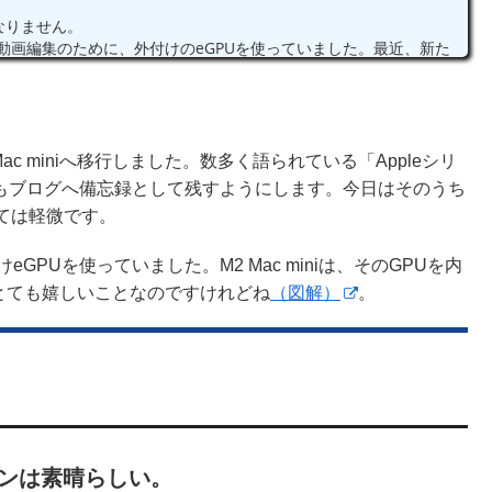
ばなりません。
その時、動画編集のために、外付けのeGPUを使っていました。最近、新た
ました。
めこの現象が生じています。これをリセットする方法がなかなか見当た
2 Mac miniへ移行しました。数多く語られている「Appleシリ
てもブログへ備忘録として残すようにします。今日はそのうち
ては軽微です。
付けeGPUを使っていました。M2 Mac miniは、そのGPUを内
terキーを入力します。
とても嬉しいことなのですけれどね
（図解）
。
監視中になります。→enterを押します。
。
みます。
ションは素晴らしい。