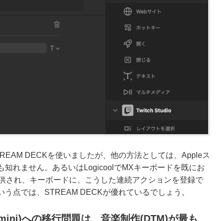
AM DECKを使いましたが、他の方法としては、Appleス
れません。あるいはLogicoolでMXキーボードを既にお
新たに提供され、キーボードに、こうした連続アクションを登録で
点では、STREAM DECKが優れているでしょう。
c mini)への移行問題は、音楽制作(DTM)が最も