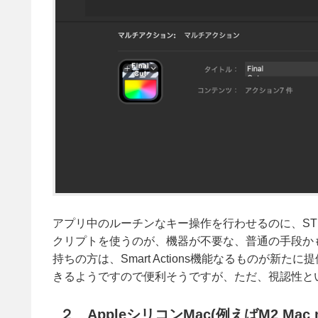
アプリ中のルーチンなキー操作を行わせるのに、STRE
クリプトを使うのが、機器が不要な、普通の手段かも知
持ちの方は、Smart Actions機能なるものが
きるようですので便利そうですが、ただ、視認性という
２ AppleシリコンMac(例えばM2 Ma