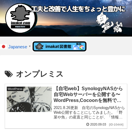
Japanese
▼
オンプレミス
【自宅web】SynologyNASから
WordPress
自宅Webサーバーを公開する〜
WordPress,Cocoonを無料で活
用〜
2021.8.26更新 自宅のSynologyNASから
Web公開することにしてみました。「野
菜や魚」の産直と同じことが、「情報」
でも起きる気がする。【出典】横付けリ
2020.09.03
[ID-10444]
アカーの残る街 DailyPort...