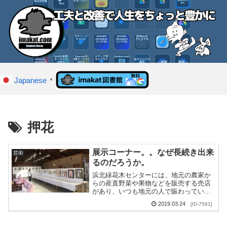
Japanese
▼
押花
展示コーナー。。なぜ長続き出来
芸術
るのだろうか。
浜北緑花木センターには、地元の農家か
らの産直野菜や果物などを販売する売店
があり、いつも地元の人で賑わっていま
す。その売店の奥に、地元民のための展
2019.03.24
[ID-7561]
示コーナーがあります。妻が買い物をし
ている間、私はここで...