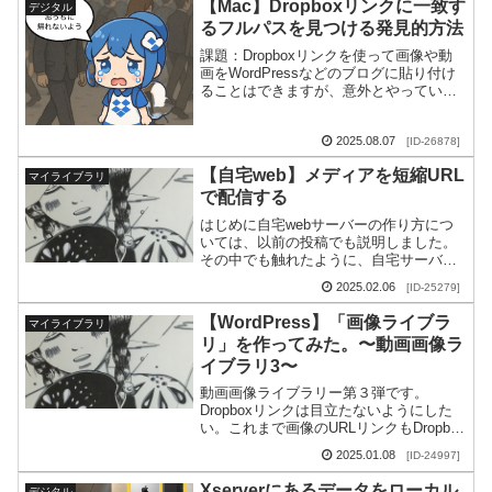
【Mac】Dropboxリンクに一致す
デジタル
るフルパスを見つける発見的方法
課題：Dropboxリンクを使って画像や動
画をWordPressなどのブログに貼り付け
ることはできますが、意外とやっている
人は少ないです。その理由はいくつかあ
ると思いますが、一番大きな理由は、
2025.08.07
Drop...
[ID-26878]
【自宅web】メディアを短縮URL
マイライブラリ
で配信する
はじめに自宅webサーバーの作り方につ
いては、以前の投稿でも説明しました。
その中でも触れたように、自宅サーバー
は、かつてブームになったものの衰退し
2025.02.06
[ID-25279]
た歴史があるわけで、その衰退の理由
に、主に、コストメリ...
【WordPress】「画像ライブラ
マイライブラリ
リ」を作ってみた。〜動画画像ラ
イブラリ3〜
動画画像ライブラリー第３弾です。
Dropboxリンクは目立たないようにした
い。これまで画像のURLリンクもDropbox
を使えばいいと考えていて、Finderで右
2025.01.08
[ID-24997]
クリックして「Dropboxリンクをコ...
Xserverにあるデータをローカル
デジタル