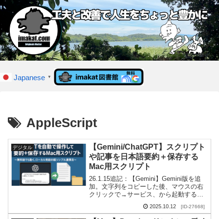
Japanese
▼
AppleScript
【Gemini/ChatGPT】スクリプト
デジタル
や記事を日本語要約＋保存する
Mac用スクリプト
26.1.15追記：【Gemini】Gemini版を追
加。文字列をコピーした後、マウスの右
クリックで→サービス、から起動する形
です。無料でも使えます。Gemini APIキ
2025.10.12
[ID-27668]
ー取得方法と活用要約：このA...