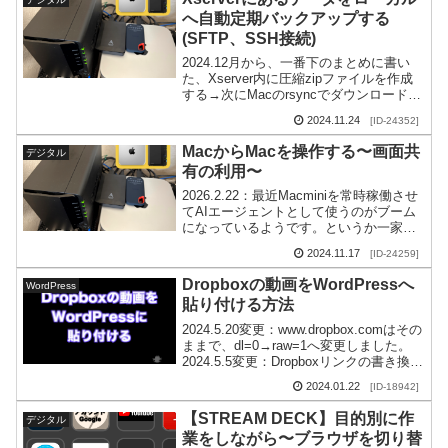
へ自動定期バックアップする
(SFTP、SSH接続)
2024.12月から、一番下のまとめに書い
た、Xserver内に圧縮zipファイルを作成
する→次にMacのrsyncでダウンロードす
る方法へ移行しています。はじめに今回
2024.11.24
[ID-24352]
は、SynologyNASとMa...
MacからMacを操作する〜画面共
デジタル
有の利用〜
2026.2.22：最近Macminiを常時稼働させ
てAIエージェントとして使うのがブーム
になっているようです。というか一家に
一台、24時間365日稼働させる、汎用の
2024.11.17
[ID-24259]
コンピュータがある時代になったとい...
Dropboxの動画をWordPressへ
WordPress
貼り付ける方法
2024.5.20変更：www.dropbox.comはその
ままで、dl=0→raw=1へ変更しました。
2024.5.5変更：Dropboxリンクの書き換え
方法を、www.dropbox.com→dl...
2024.01.22
[ID-18942]
【STREAM DECK】目的別に作
デジタル
業をしながら〜ブラウザを切り替