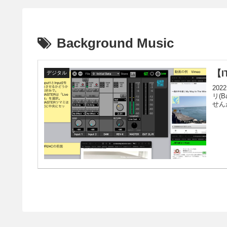
Background Music
【
デジタル
20
リ(
せん