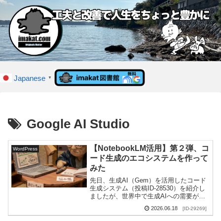
Japanese
▼
Google AI Studio
【NotebookLM活用】第２弾、コ
WordPress
ード生成のエコシステムを作って
みた
先日、生成AI（Gem）を活用したコード
生成システム（投稿ID-28530）を紹介し
ましたが、世界中で生成AIへの需要が集
中しているせいか、現在の環境にはいく
2026.06.18
[ID-29269]
つか大きな悩ましい問題が出てきました
。現...