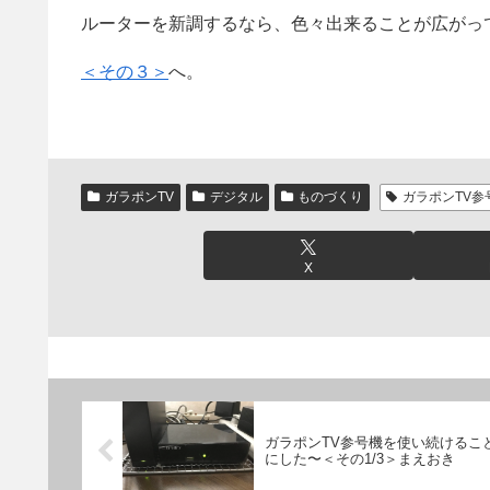
ルーターを新調するなら、色々出来ることが広がっ
＜その３＞
へ。
ガラポンTV
デジタル
ものづくり
ガラポンTV参
X
ガラポンTV参号機を使い続けるこ
にした〜＜その1/3＞まえおき