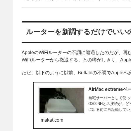
ルーターを新調するだけでいい
AppleのWiFiルーターの不調に遭遇したのだが、再
WiFiルーターから撤退する、との噂がしきり。Appl
ただ、以下のように以前、Buffaloの不調でApple
AirMac extre
自宅サーバーとして使ってい
G300NHとの接続が
に出る前に再起動していた
imakat.com