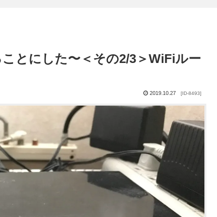
とにした〜＜その2/3＞WiFiルー
2019.10.27
[ID-8493]