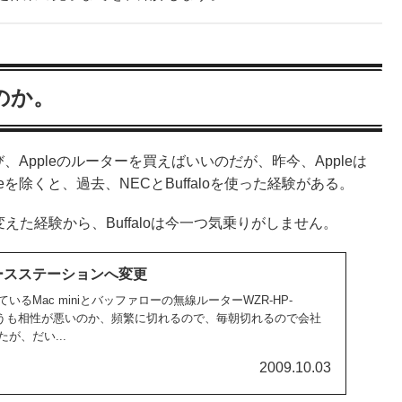
のか。
び、Appleのルーターを買えばいいのだが、昨今、Appleは
eを除くと、過去、NECとBuffaloを使った経験がある。
へ変えた経験から、Buffaloは今一つ気乗りがしません。
meベースステーションへ変更
るMac miniとバッファローの無線ルーターWZR-HP-
、どうも相性が悪いのか、頻繁に切れるので、毎朝切れるので会社
が、だい...
2009.10.03