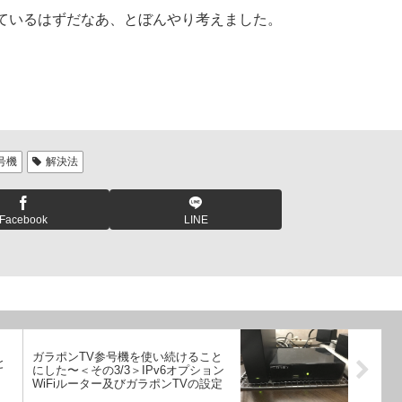
ているはずだなあ、とぼんやり考えました。
号機
解決法
Facebook
LINE
ガラポンTV参号機を使い続けること
と
にした〜＜その3/3＞IPv6オプション
WiFiルーター及びガラポンTVの設定