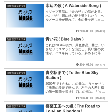
間もなく雨に...
水辺の歌 ( A Waterside Song )
自作音楽'03~'09
イソップ童話に「金の斧」の話がある。
木こりが、川に鉄の斧を落としたら、ヘ
ルメース神が現れて、金の斧を差し出し
「あなたの落としたものは、この斧です
か」と尋ねた。木こりは「違います。」
2014.03.01
[ID-475]
と答えた。次に、ヘル...
青い花 ( Blue Daisy )
自作音楽'03~'09
これは2004年頃の、異色作品。曲は、い
きなりミスマッチな出だし。長い髪の女
性が、バスを待っている。斜め下に落と
す冷たい怖そうな目線。でも周りの気配
は感じ取っている様子。しかし眩い美し
2014.03.01
[ID-477]
さだ。この暖かい...
青空駅まで ( To the Blue Sky
自作音楽'03~'09
Station )
2009年ですかね。この曲は、うっかりし
て歩道の段差で転んで、左手の人差し指
の第一関節を骨折して(この指は、ギター
を、バレーを多用して弾くためには一番
2014.03.01
[ID-478]
大切な指）、なんで、よりによってこの
指。ああ、もう...
楼蘭王国への道 ( The Road to
自作音楽'03~'09
Lou-Lan Kingdom )