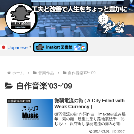
Japanese
▼
ホーム
音楽作品
自作音楽'03~'09
自作音楽'03~'09
微弱電流の街 ( A City Filled with
自作音楽'03~'09
Weak Currency )
微弱電流の街 作詞作曲 imakat街並み幾
年 素の顔 幾重に塗り路地裏幾千 恥
じらい 銀杏返し微弱電流の痛みが消え
ぬ白夜の街を抜けて水面に映るモナリザ
2014.03.01
[ID-3505]
たちは馬車馬に乗った今年は夏を耐える