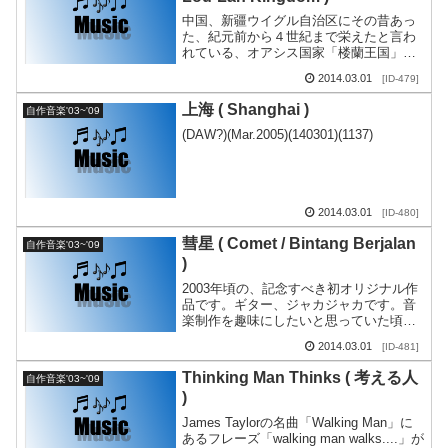
中国、新疆ウイグル自治区にその昔あっ
た、紀元前から４世紀まで栄えたと言わ
れている、オアシス国家「楼蘭王国」。
中国での 漢の時代。＜さまよえる湖＞と
2014.03.01
[ID-479]
して名を残す＜ロプノール湖＞が干上が
る頃、王国も滅亡し...
上海 ( Shanghai )
自作音楽'03~'09
(DAW?)(Mar.2005)(140301)(1137)
2014.03.01
[ID-480]
彗星 ( Comet / Bintang Berjalan
自作音楽'03~'09
)
2003年頃の、記念すべき初オリジナル作
品です。ギター、ジャカジャカです。音
楽制作を趣味にしたいと思っていた頃。
彗星？流星？とりあえず彗星にしまし
2014.03.01
[ID-481]
た。スーパージェッターになったような
気持ちで作りました...
Thinking Man Thinks ( 考える人
自作音楽'03~'09
)
James Taylorの名曲「Walking Man」に
あるフレーズ「walking man walks....」が