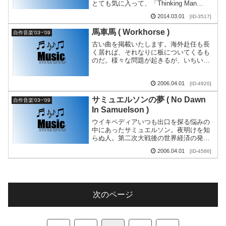
とても気に入って、「Thinking Man
Thinks」と洒落てみました。'7...
2014.03.01
[ID-3517]
馬車馬 ( Workhorse )
自作音楽'03~'09
古い曲を掲載いたします。海外赴任も長
く居れば、それなりに板についてくるも
のだ。様々な問題が起きるが、いちいち
振り返っていてもしょうがない。馬車馬
のように働いて、前を向いて進むだけ
2006.04.01
[ID-4920]
だ。そんな開き直った心...
サミュエルソンの夢 ( No Dawn
自作音楽'03~'09
In Samuelson )
ウイキペディアいつも出口を探る悩みの
中にあったサミュエルソン。夜明けを知
らぬ人。第二次大戦後の世界経済の発
展、日本経済の復興は、この人の考えた
2006.04.01
[ID-4586]
シナリオ通りに進んだと言っていい。そ
のシナリオの先で、日本...
次のページ